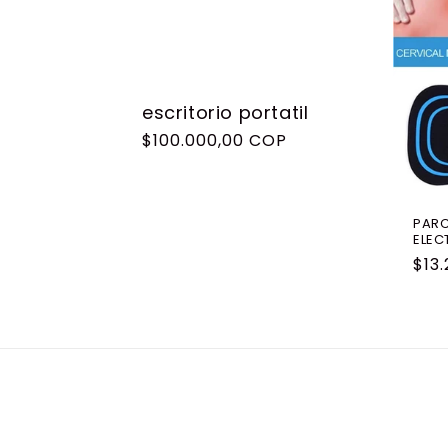
c
c
i
escritorio portatil
Precio
$100.000,00 COP
ó
habitual
n
PAR
ELEC
:
Pre
$13
hab