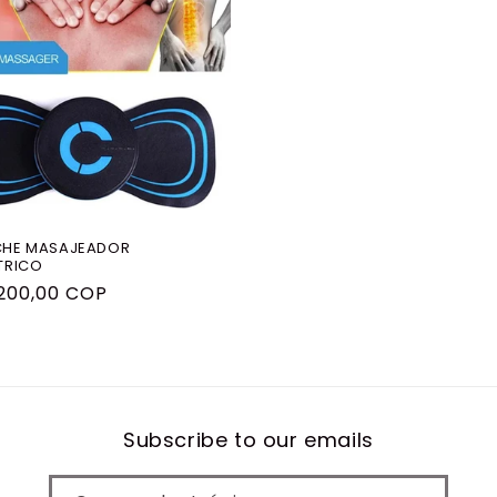
CHE MASAJEADOR
TRICO
cio
.200,00 COP
itual
Subscribe to our emails